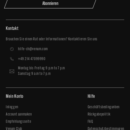
Abonnieren
Kontakt
Brauchen Sie einen Rat oder Informationen? Kontaktieren Sie uns
hilfe-ch@venum.com
+49 214 47099990
Montag bis Freitag 9 p.m to 7 p.m
Samstag 9 a.m to 7 p.m
Mein Konto
Hilfe
Inloggen
Geschäftsbedingunben
Account aanmaken
Rückgabepolitik
Empfehlungsseite
FAQ
Venum Club
Datenschutzbestimmugen