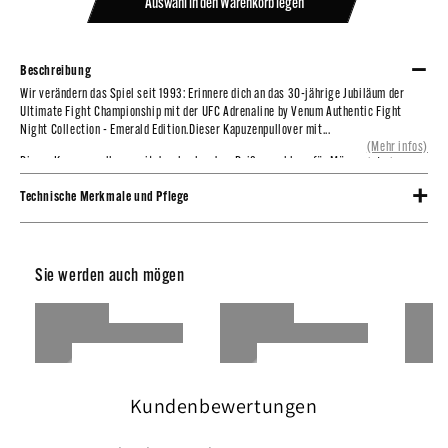
Auswahl in den Warenkorb legen
Beschreibung
Wir verändern das Spiel seit 1993: Erinnere dich an das 30-jährige Jubiläum der
Wir verändern das Spiel seit 1993: Erinnere dich an das 30-jährige Jubiläum der
Ultimate Fight Championship mit der UFC Adrenaline by Venum Authentic Fight
Ultimate Fight Championship mit der UFC Adrenaline by Venum Authentic Fight
Night Collection - Emerald Edition.
Night Collection - Emerald Edition.Dieser Kapuzenpullover mit...
(Mehr infos)
Dieser Kapuzenpullover mit durchgehendem Reißverschluss für Männer ist eine
limitierte Auflage der UFC Adrenaline by Venum-Kollektion, wie sie von den UFC-
Technische Merkmale und Pflege
Athleten bei der Fight Night getragen wird.
SKU : VNMUFC-00162-627-C
Das auffällige Design mit der smaragdgrünen Schlangenhautgrafik und den
goldenen Logodetails ist eine Anspielung auf das adrenalingeladene Erlebnis, in das
Octagon einzutreten. Diese grün/schwarz/goldene Farbgebung ist den UFC-
Sie werden auch mögen
Champions vorbehalten.
Der UFC Adrenaline by Venum Authentic Fight Night Men's Walkout Hoodie - Emerald
Edition verfügt über zwei Reißverschlusstaschen und eine netzgefütterte Kapuze
mit verstellbaren Kordelzügen. Die Handgelenke und die Innenseite der Arme sind
aus hochwertigem Stretch-Stoff gefertigt, damit die Kämpfer den Hoodie ausziehen
können, ohne die Handschuhe ausziehen zu müssen.
Kundenbewertungen
Kombinieren Sie diesen Hoodie mit dem UFC Adrenaline by Venum Authentic Fight
Night Men's Walkout Jersey aus derselben Kollektion.