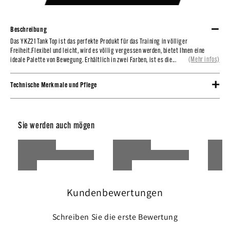
Beschreibung
Das YKZ21 Tank Top ist das perfekte Produkt für das Training in völliger Freiheit.
Das YKZ21 Tank Top ist das perfekte Produkt für das Training in völliger
Freiheit.Flexibel und leicht, wird es völlig vergessen werden, bietet Ihnen eine
Flexibel und leicht, wird es völlig vergessen werden, bietet Ihnen eine ideale
(Mehr infos)
ideale Palette von Bewegung. Erhältlich in zwei Farben, ist es die...
Palette von Bewegung.
Erhältlich in zwei Farben, ist es die perfekte Ergänzung für andere Produkte in der
Technische Merkmale und Pflege
gleichen Sammlung.
95% Baumwolle / 5% Elastan,
Rundhalsausschnitt,
Melissa ist 170 cm groß
Siebdruck-Logo,
Sie werden auch mögen
Ärmelöffnung mit Wellenschliff,
Das Model trägt den Artikel in der Größe Small.
Kundenbewertungen
Schreiben Sie die erste Bewertung