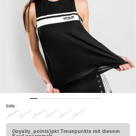
Größe :
XS
S
M
L
XL
XXL
{loyalty_points}pkt
Treuepunkte mit diesem