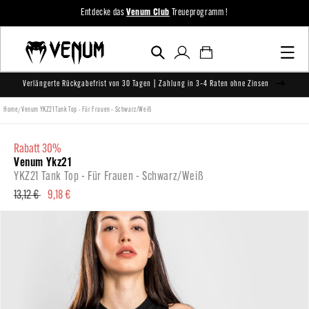
zum
Entdecke das
Venum Club
Treueprogramm !
Inhalt
Einloggen
Warenkorb
Verlängerte Rückgabefrist von 30 Tagen | Zahlung in 3–4 Raten ohne Zinsen
/
Home
Venum YKZ21 Tank Top - Für Frauen - Schwarz/Weiß
rabatt 30%
Venum Ykz21
YKZ21 Tank Top - Für Frauen - Schwarz/Weiß
Normaler
13,12 €
Verkaufspreis
9,18 €
Preis