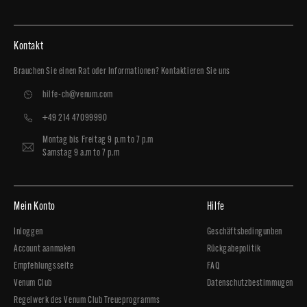
Kontakt
Brauchen Sie einen Rat oder Informationen? Kontaktieren Sie uns
hilfe-ch@venum.com
+49 214 47099990
Montag bis Freitag 9 p.m to 7 p.m
Samstag 9 a.m to 7 p.m
Mein Konto
Hilfe
Inloggen
Geschäftsbedingunben
Account aanmaken
Rückgabepolitik
Empfehlungsseite
FAQ
Venum Club
Datenschutzbestimmugen
Regelwerk des Venum Club Treueprogramms