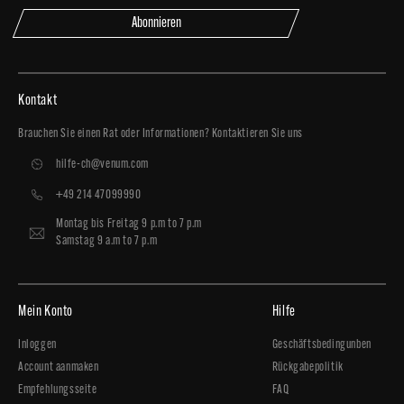
Abonnieren
Kontakt
Brauchen Sie einen Rat oder Informationen? Kontaktieren Sie uns
hilfe-ch@venum.com
+49 214 47099990
Montag bis Freitag 9 p.m to 7 p.m
Samstag 9 a.m to 7 p.m
Mein Konto
Hilfe
Inloggen
Geschäftsbedingunben
Account aanmaken
Rückgabepolitik
Empfehlungsseite
FAQ