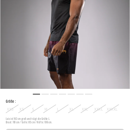
Größe :
XXS
XS
S
M
L
XL
XXL
XXXL
XXXXL
Luis ist 192 cm groß und trägt die Größe L.
Brust: 110 cm / Taille: 85 cm / Hüfte: 106 cm.