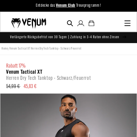
zum
Entdecke das
Venum Club
Treueprogramm !
Inhalt
Einloggen
Warenkorb
Verlängerte Rückgabefrist von 30 Tagen | Zahlung in 3–4 Raten ohne Zinsen
/
Home
Venum Tactical XT Herren Dry Tech Tanktop - Schwarz/Feuerrot
rabatt 17%
Venum Tactical XT
Herren Dry Tech Tanktop - Schwarz/Feuerrot
Normaler
54,99 €
Verkaufspreis
45,83 €
Preis