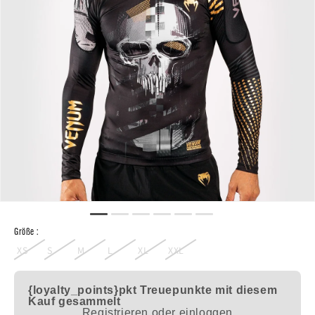
Größe :
XS
S
M
L
XL
XXL
{loyalty_points}pkt
Treuepunkte mit diesem
Kauf gesammelt
Registrieren oder einloggen