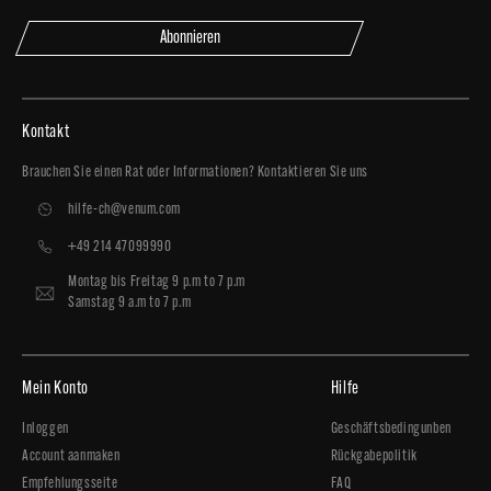
Abonnieren
Kontakt
Brauchen Sie einen Rat oder Informationen? Kontaktieren Sie uns
hilfe-ch@venum.com
+49 214 47099990
Montag bis Freitag 9 p.m to 7 p.m
Samstag 9 a.m to 7 p.m
Mein Konto
Hilfe
Inloggen
Geschäftsbedingunben
Account aanmaken
Rückgabepolitik
Empfehlungsseite
FAQ