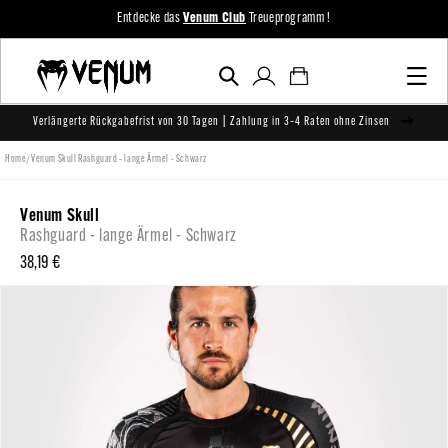
zum
Entdecke das
Venum Club
Treueprogramm !
Inhalt
Einloggen
Warenkorb
Verlängerte Rückgabefrist von 30 Tagen | Zahlung in 3–4 Raten ohne Zinsen
/
Home
Venum Skull Rashguard - lange Ärmel - Schwarz
Venum Skull
Rashguard - lange Ärmel - Schwarz
Normaler
38,19 €
Preis