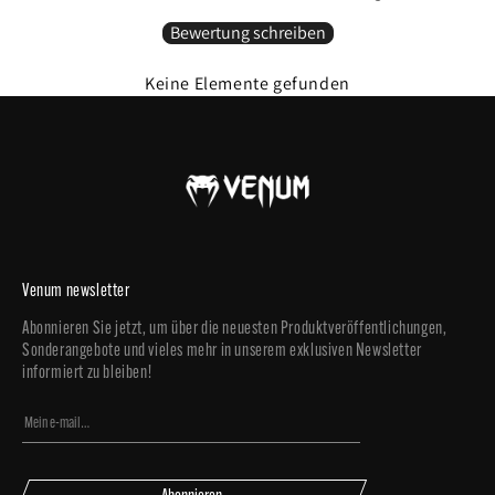
Tragbarkeit des Handschuhs.
Naturkautschuk-Platte
Bewertung schreiben
-
Erhöhung der Widerstandsfähigkeit und Stoßdämpfung
Keine Elemente gefunden
Nappaleder
: Sehr atmungsaktiv & widerstandsfähig
Große Auswahl an Polsterungen: Von 8 Unzen bis 18 Unzen.
3 Farben erhältlich: Schwarz / Gold, Schwarz / Weiß / Schwarz / Rot
Handgemacht
SKU : VENUM-03805-100
Venum newsletter
Abonnieren Sie jetzt, um über die neuesten Produktveröffentlichungen,
Sonderangebote und vieles mehr in unserem exklusiven Newsletter
informiert zu bleiben!