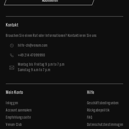
Abonnieren
Kontakt
Brauchen Sie einen Rat oder Informationen? Kontaktieren Sie uns
hilfe-ch@venum.com
+49 214 47099990
Montag bis Freitag 9 p.m to 7 p.m
Samstag 9 a.m to 7 p.m
Mein Konto
Hilfe
Inloggen
Geschäftsbedingunben
Account aanmaken
Rückgabepolitik
Empfehlungsseite
FAQ
Venum Club
Datenschutzbestimmugen