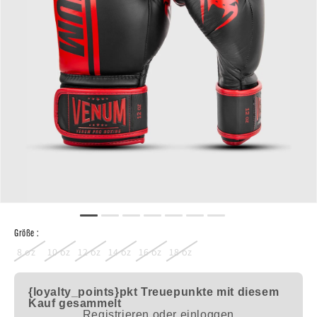
Größe :
8 oz
10 oz
12 oz
14 oz
16 oz
18 oz
{loyalty_points}pkt
Treuepunkte mit diesem
Kauf gesammelt
Registrieren oder einloggen