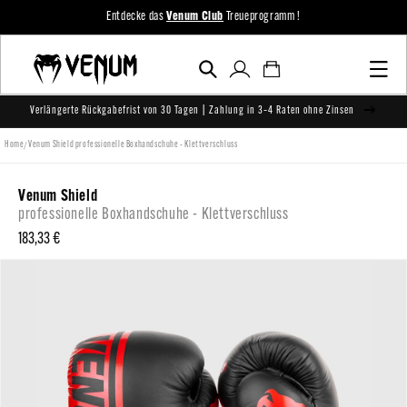
zum
Entdecke das
Venum Club
Treueprogramm !
Inhalt
Einloggen
Warenkorb
Verlängerte Rückgabefrist von 30 Tagen | Zahlung in 3–4 Raten ohne Zinsen
/
Home
Venum Shield professionelle Boxhandschuhe - Klettverschluss
Venum Shield
professionelle Boxhandschuhe - Klettverschluss
Normaler
183,33 €
Preis