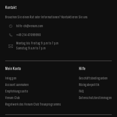
Kontakt
Brauchen Sie einen Rat oder Informationen? Kontaktieren Sie uns
hilfe-ch@venum.com
+49 214 47099990
Montag bis Freitag 9 p.m to 7 p.m
Samstag 9 a.m to 7 p.m
Mein Konto
Hilfe
Inloggen
Geschäftsbedingunben
Account aanmaken
Rückgabepolitik
Empfehlungsseite
FAQ
Venum Club
Datenschutzbestimmugen
Regelwerk des Venum Club Treueprogramms