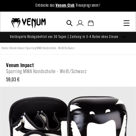
zum
Entdecke das
Venum Club
Treueprogramm !
Inhalt
Einloggen
Warenkorb
Verlängerte Rückgabefrist von 30 Tagen | Zahlung in 3–4 Raten ohne Zinsen
/
Home
Venum Impact Sparring MMA Handschuhe - Weiß/Schwarz
Venum Impact
Sparring MMA Handschuhe - Weiß/Schwarz
Normaler
59,03 €
Preis