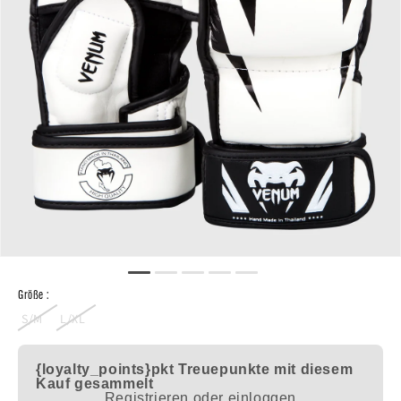
Größe :
S/M
L/XL
{loyalty_points}pkt
Treuepunkte mit diesem
Kauf gesammelt
Registrieren oder einloggen