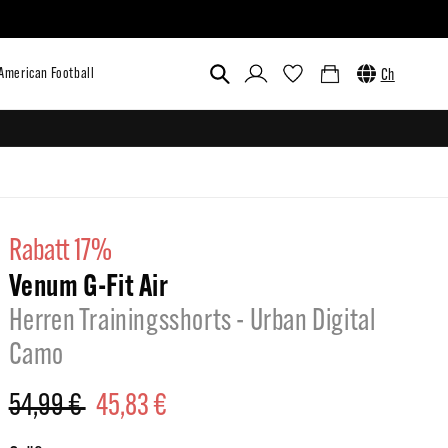
Einloggen
Warenkorb
Ch
ustom
Outlet
Venum x UFC
American Football
rabatt 17%
Venum G-Fit Air
Herren Trainingsshorts - Urban Digital
Camo
Normaler
54,99 €
Verkaufspreis
45,83 €
Preis