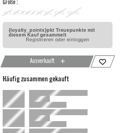
Größe :
XXS
XS
S
M
L
XL
XXL
XXXL
XXXXL
{loyalty_points}pkt
Treuepunkte mit
diesem Kauf gesammelt
Registrieren oder einloggen
Ausverkauft
Häufig zusammen gekauft