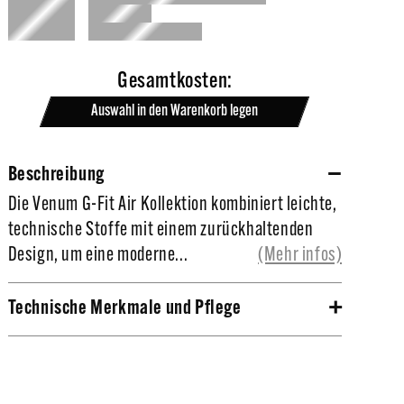
Gesamtkosten:
Auswahl in den Warenkorb legen
Beschreibung
Die Venum G-Fit Air Kollektion kombiniert leichte,
Die Venum G-Fit Air Kollektion kombiniert leichte,
technische Stoffe mit einem zurückhaltenden
technische Stoffe mit einem zurückhaltenden
Design, um eine moderne Performance-Reihe für
Design, um eine moderne...
(Mehr infos)
Kampfsport und Fitness zu bieten.
Technische Merkmale und Pflege
Die Venum G-Fit Air Herren Dry-Tech
Oberschenkellänge,
Trainingsshorts sind eine leichte Performance-
Offene Seitentaschen,
Short, die für Komfort und Bewegungsfreiheit
Elastischer Bund,