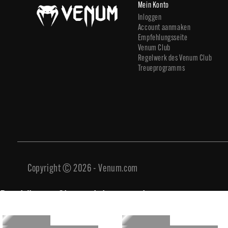
Mein Konto
Inloggen
Account aanmaken
Empfehlungsseite
Venum Club
Regelwerk des Venum Club
Treueprogramms
Copyright © 2026 - Venum.com
Das könnte Sie auch interessieren