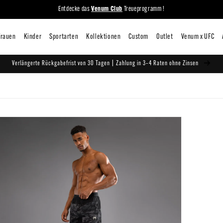
Entdecke das
Venum Club
Treueprogramm !
iten
Mann
Frauen
Kinder
Sportarten
Kollektionen
C
Verlängerte Rückgabefrist von 30 Tagen | Zahlung in 3–4 Raten ohne Zinsen