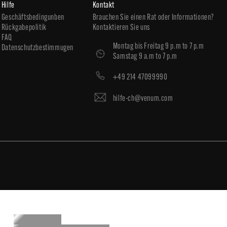
Hilfe
Kontakt
Geschäftsbedingunben
Brauchen Sie einen Rat oder Informationen?
Rückgabepolitik
Kontaktieren Sie uns
FAQ
Montag bis Freitag 9 p.m to 7 p.m
Datenschutzbestimmugen
Samstag 9 a.m to 7 p.m
+49 214 47099990
hilfe-ch@venum.com