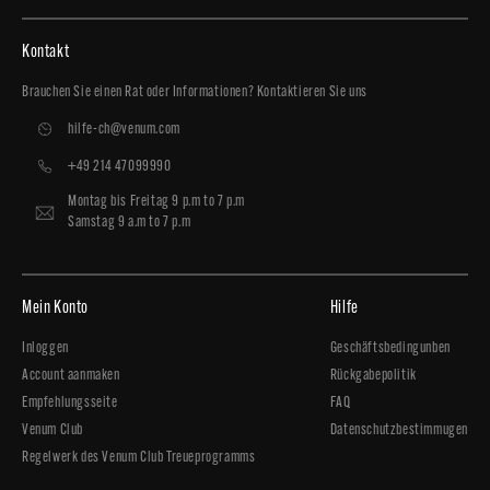
Kontakt
Brauchen Sie einen Rat oder Informationen? Kontaktieren Sie uns
hilfe-ch@venum.com
+49 214 47099990
Montag bis Freitag 9 p.m to 7 p.m
Samstag 9 a.m to 7 p.m
Mein Konto
Hilfe
Inloggen
Geschäftsbedingunben
Account aanmaken
Rückgabepolitik
Empfehlungsseite
FAQ
Venum Club
Datenschutzbestimmugen
Regelwerk des Venum Club Treueprogramms