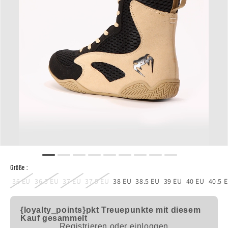
Größe :
36 EU
36.5 EU
37 EU
37.5 EU
38 EU
38.5 EU
39 EU
40 EU
40.5 
{loyalty_points}pkt
Treuepunkte mit diesem
Kauf gesammelt
Registrieren oder einloggen