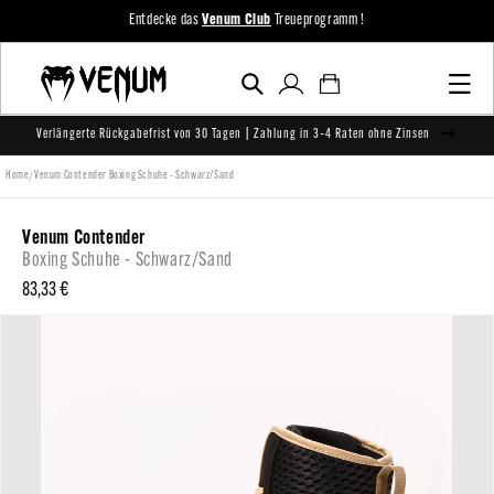
zum
Entdecke das
Venum Club
Treueprogramm !
Inhalt
Einloggen
Warenkorb
Verlängerte Rückgabefrist von 30 Tagen | Zahlung in 3–4 Raten ohne Zinsen
/
Home
Venum Contender Boxing Schuhe - Schwarz/Sand
Venum Contender
Boxing Schuhe - Schwarz/Sand
Normaler
83,33 €
Preis