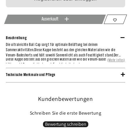
Ausverkauft
Beschreibung
Die ultraleichte Bali Cap sorgt für optimale Belüftung bei deinen
Die ultraleichte Bali Cap sorgt für optimale Belüftung bei deinen
Sommeraktivitäten.
Sommeraktivitäten.Diese Kappe besteht aus den gleichen Materialien wie die
Venum-Badeshorts und hält sowohl Sonnenlicht als auch Feuchtigkeit stand.Der...
Diese Kappe besteht aus den gleichen Materialien wie die Venum-Badeshorts und
(Mehr infos)
hält sowohl Sonnenlicht als auch Feuchtigkeit stand.
Der verstellbare Nylonverschluss bietet optimalen Halt und Komfort.
Technische Merkmale und Pflege
94 % Polyester / 6 % Elasthan
Ihr schlankes Design passt perfekt zu Tanktop und Badeshorts aus derselben
Verstellbares Verschlusssystem: Nylonverschluss,
Kollektion.
Wasserabweisendes Material,
Kundenbewertungen
Venum-Logo in Siebdruck,
Einheitsgröße,
Maschinenwäsche bei 30 °C: Nicht bügeln oder maschinentrocknen.
Schreiben Sie die erste Bewertung
Bewertung schreiben