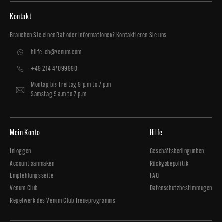
Kontakt
Brauchen Sie einen Rat oder Informationen? Kontaktieren Sie uns
hilfe-ch@venum.com
+49 214 47099990
Montag bis Freitag 9 p.m to 7 p.m
Samstag 9 a.m to 7 p.m
Mein Konto
Hilfe
Inloggen
Geschäftsbedingunben
Account aanmaken
Rückgabepolitik
Empfehlungsseite
FAQ
Venum Club
Datenschutzbestimmugen
Regelwerk des Venum Club Treueprogramms