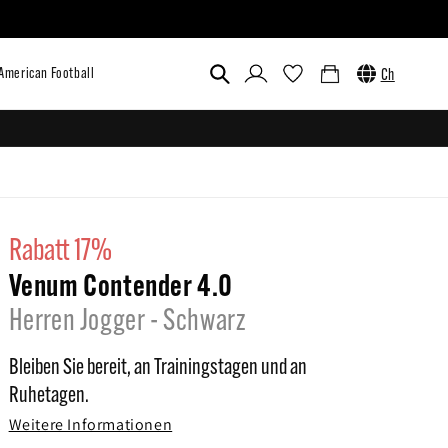
Einloggen
Warenkorb
Ch
ustom
Outlet
Venum x UFC
American Football
rabatt 17%
Venum Contender 4.0
Herren Jogger - Schwarz
Bleiben Sie bereit, an Trainingstagen und an
Ruhetagen.
Weitere Informationen