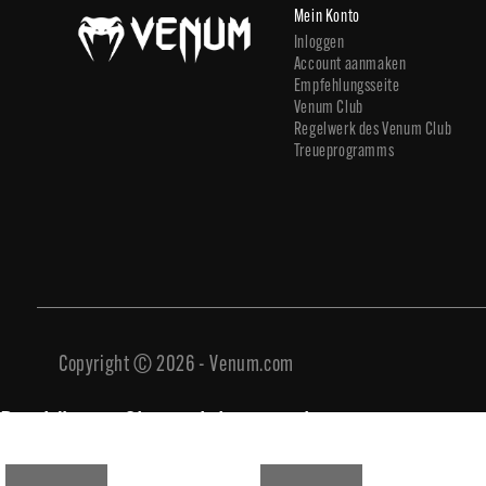
Mein Konto
Inloggen
Account aanmaken
Empfehlungsseite
Venum Club
Regelwerk des Venum Club
Treueprogramms
Copyright © 2026 - Venum.com
Das könnte Sie auch interessieren