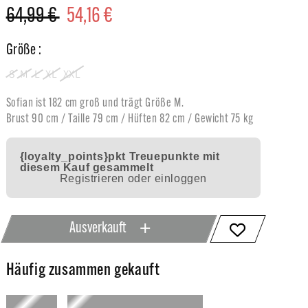
Normaler
64,99 €
Verkaufspreis
54,16 €
Preis
Größe :
S
M
L
XL
XXL
Sofian ist 182 cm groß und trägt Größe M.
Brust 90 cm / Taille 79 cm / Hüften 82 cm / Gewicht 75 kg
{loyalty_points}pkt
Treuepunkte mit
diesem Kauf gesammelt
Registrieren oder einloggen
Ausverkauft
Häufig zusammen gekauft