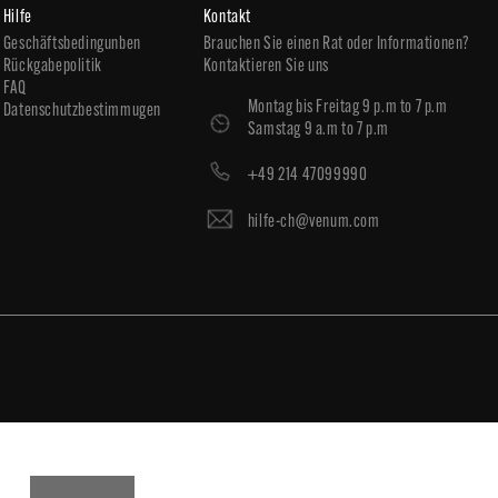
Hilfe
Kontakt
Geschäftsbedingunben
Brauchen Sie einen Rat oder Informationen?
Rückgabepolitik
Kontaktieren Sie uns
FAQ
Montag bis Freitag 9 p.m to 7 p.m
Datenschutzbestimmugen
Samstag 9 a.m to 7 p.m
+49 214 47099990
hilfe-ch@venum.com