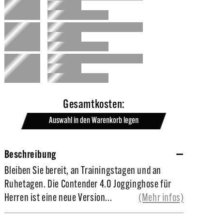
Gesamtkosten:
Auswahl in den Warenkorb legen
Beschreibung
Bleiben Sie bereit, an Trainingstagen und an
Bleiben Sie bereit, an Trainingstagen und an
Ruhetagen. Die Contender 4.0 Jogginghose für
Ruhetagen. Die Contender 4.0 Jogginghose für
Herren ist eine neue Version der Contender-
Herren ist eine neue Version...
(Mehr infos)
Trainingsanzugserie.