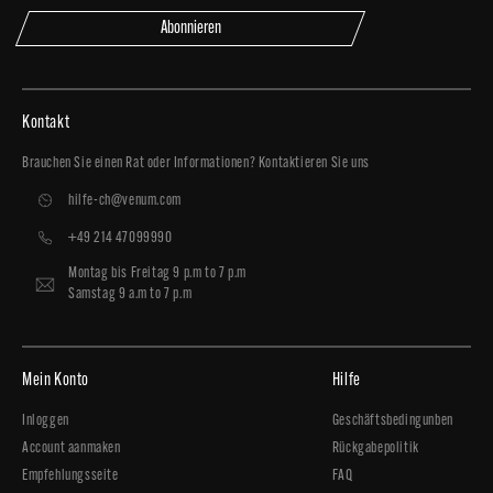
Abonnieren
Kontakt
Brauchen Sie einen Rat oder Informationen? Kontaktieren Sie uns
hilfe-ch@venum.com
+49 214 47099990
Montag bis Freitag 9 p.m to 7 p.m
Samstag 9 a.m to 7 p.m
Mein Konto
Hilfe
Inloggen
Geschäftsbedingunben
Account aanmaken
Rückgabepolitik
Empfehlungsseite
FAQ