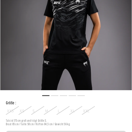
Größe :
XXS
XS
S
M
L
XL
XXL
Taïs ist 175 cm groß und trägt Größe S.
Brust 85 cm / Taille 58 cm / Hüften 84,5 cm / Gewicht 56 kg