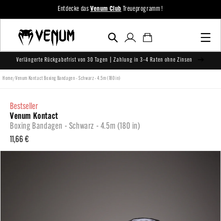
zum
Entdecke das
Venum Club
Treueprogramm !
Inhalt
Einloggen
Warenkorb
Verlängerte Rückgabefrist von 30 Tagen | Zahlung in 3–4 Raten ohne Zinsen
/
Home
Venum Kontact Boxing Bandagen - Schwarz - 4.5m (180 in)
bestseller
Venum Kontact
Boxing Bandagen - Schwarz - 4.5m (180 in)
Normaler
11,66 €
Preis