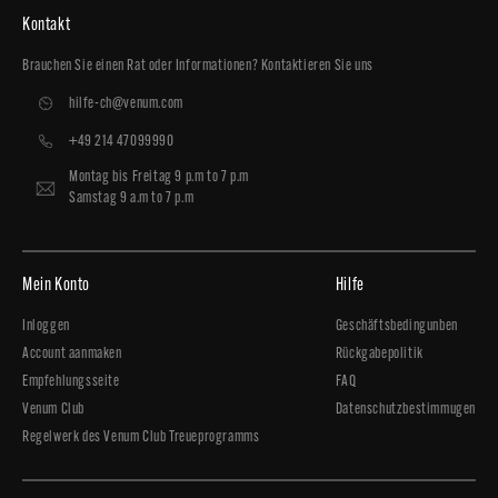
Kontakt
Brauchen Sie einen Rat oder Informationen? Kontaktieren Sie uns
hilfe-ch@venum.com
+49 214 47099990
Montag bis Freitag 9 p.m to 7 p.m
Samstag 9 a.m to 7 p.m
Mein Konto
Hilfe
Inloggen
Geschäftsbedingunben
Account aanmaken
Rückgabepolitik
Empfehlungsseite
FAQ
Venum Club
Datenschutzbestimmugen
Regelwerk des Venum Club Treueprogramms