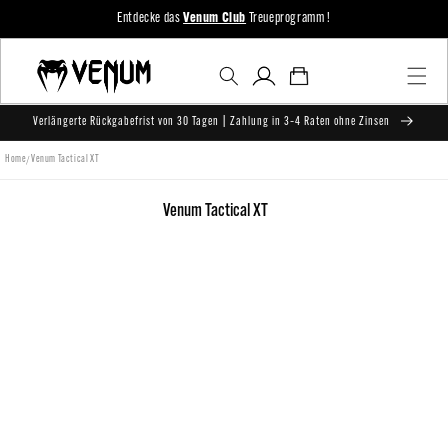
zum
Entdecke das
Venum Club
Treueprogramm !
Inhalt
Einloggen
Warenkorb
Verlängerte Rückgabefrist von 30 Tagen | Zahlung in 3–4 Raten ohne Zinsen
/
Home
Venum Tactical XT
K
Venum Tactical XT
a
t
e
g
o
r
i
e
: